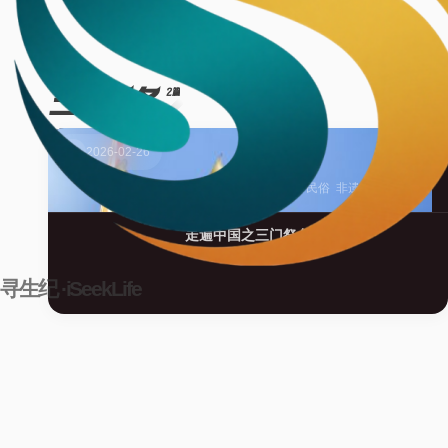
三门祭冬
2篇
2026-02-26
影记
/
栖心·印记
三门祭冬
冬至
民俗
非遗
走遍中国之三门祭冬
寻生纪 ·iSeekLife