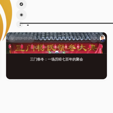
2026-02-24
山海志
/
岁时
三门祭冬
冬至
民俗
非遗
三门祭冬：一场历经七百年的聚会