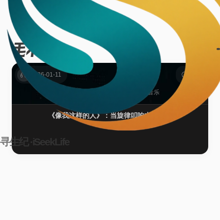
毛不易
1篇
2026-01-11
书影音
/
栖心阁
毛不易
聆音小记
音乐
《像我这样的人》：当旋律叩响中年的门
寻生纪 ·iSeekLife