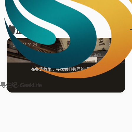
鲁迅
1篇
2026-01-24
漫游纪
/
行纪
三味书屋
百草园
鲁迅
鲁迅故里
在鲁迅故里，寻找我们共同的“百草园”
寻生纪 ·iSeekLife