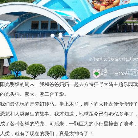
小作者和父母畅游方特狂野大
文章作者
文章发
秉言
2026年4月
阳光明媚的周末，我和爸爸妈妈一起去方特狂野大陆主题乐园玩
的光头强、熊大、熊二合了影。
我们最先玩的是梦幻转马。坐上木马，脚下的大托盘便慢慢转了
恐龙和人类诞生的故事。我才知道，地球距今已有45亿多年了
成了各种各样的恐龙。可后来，一颗巨大的小行星撞击了地球，
人类，就有了现在的我们，真是太神奇了！