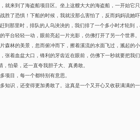
，就来到了海盗船项目区。坐上这艘大大的海盗船，一开始它只
战胜了恐惧！下船的时候，我就没那么害怕了，反而妈妈说她吓
目。赶到那里时，排队的人乌泱泱的，我们排了一个多小时才轮到
的平台轻轻一动，眼前亮起一片光影，仿佛打开了另一个世界。
片森林的美景，忽而俯冲而下，擦着溪流的水面飞过，溅起的小
来，张着血盆大口，锋利的牙齿近在眼前，仿佛下一秒就要把我
眼睛，怕晕，还一直夸我胆子大、真勇敢。
多项目，每一个都特别有意思。
多知识，还变得更加勇敢了。这真是一个又开心又收获满满的一
打赏支持