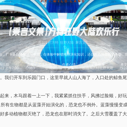
【秉言文集】方特狂野大陆欢乐行
共创专栏
方特
狂野大陆
秉言文集
陆，打卡多款趣味游乐项目，在体验中解锁地球演化知识，还战胜恐惧变得更勇敢，
布日期
热度
当时天气
作者心情
文章地点
本
6日 上午7:00
963
晴
愉快
台州方特狂野大陆
1
。我们开车到乐园门口，这里早就人山人海了，入口处的鲸鱼尾
起来，木马跟着一上一下，我紧紧抓住扶手，风拂过脸颊，好玩
，所有生物都是从蓝藻开始演化的，恐龙也不例外。蓝藻慢慢变
好多动植物都灭绝了，恐龙也在那时消失了。之后大雪覆盖了大