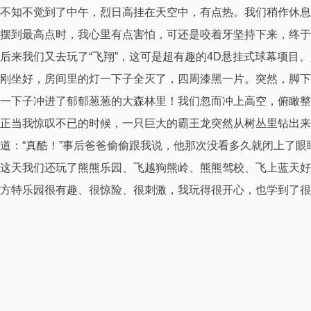
不知不觉到了中午，烈日高挂在天空中，有点热。我们稍作休息
摆到最高点时，我心里有点害怕，可还是咬着牙坚持下来，终于
后来我们又去玩了“飞翔”，这可是超有趣的4D悬挂式球幕项
刚坐好，房间里的灯一下子全灭了，四周漆黑一片。突然，脚下
一下子冲进了郁郁葱葱的大森林里！我们忽而冲上高空，俯瞰整
正当我惊叹不已的时候，一只巨大的霸王龙突然从树丛里钻出
道：“真酷！”事后爸爸偷偷跟我说，他那次没看多久就闭上了
这天我们还玩了熊熊乐园、飞越狗熊岭、熊熊驾校、飞上蓝天好
方特乐园很有趣、很惊险、很刺激，我玩得很开心，也学到了很