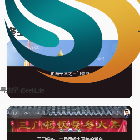
冬至
2篇
2026-02-26
影记
/
栖心·印记
三门祭冬
冬至
民俗
非遗
走遍中国之三门祭冬
寻生纪 ·iSeekLife
2026-02-24
山海志
/
岁时
三门祭冬
冬至
民俗
非遗
三门祭冬：一场历经七百年的聚会