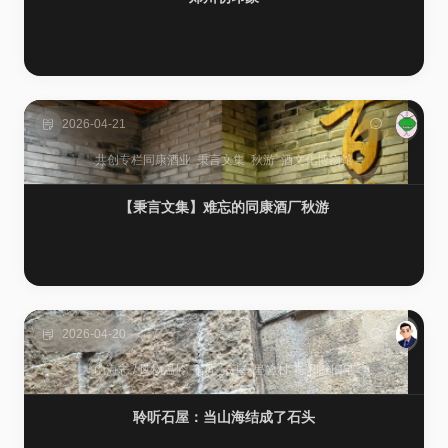
2026-04-21
共创专栏
同康酒业
秉言文集
秋游
酒文化博物馆
【秉言文集】难忘的同康酒厂秋游
2026-04-20
山海志
/
风物
温岭
石匠
石屋
里箬村
陈和隆旧宅
聆听石屋：当山海结成了石头