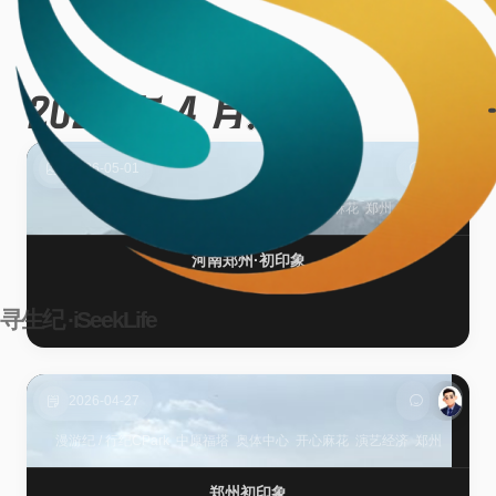
2026 年 4 月
9篇
2026-05-01
栖心·印记
/
相辑
中原福塔
全景画
开心麻花
郑州
河南郑州·初印象
寻生纪 ·iSeekLife
2026-04-27
漫游纪
/
行纪
CPark
中原福塔
奥体中心
开心麻花
演艺经济
郑州
郑州初印象