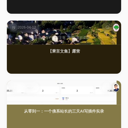
2026-04-12
共创专栏
秉言文集
露营
黄岩柔川
【秉言文集】露营
2026-04-11
技术派
/
数字工坊
名单公示
寻生纪
打赏插件
从零到一：一个佛系站长的三天AI写插件实录