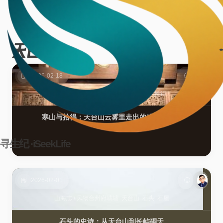
天台山
3篇
2026-02-18
人物
/
山海志
和合二仙
天台山
寒山
拾得
寒山与拾得：天台山云雾里走出的“和合”人间
寻生纪 ·iSeekLife
2026-02-01
山海志
/
风物
台州府城墙
天台山
石头
石屋
石头的史诗：从天台山到长屿硐天