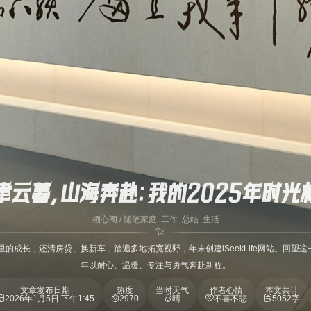
聿云暮，山海奔赴：我的2025年时光
栖心阁
/
随笔
家庭
工作
总结
生活
里的成长，还清房贷、换新车，踏遍多地拓宽视野，年末创建iSeekLife网站。回望
年以耐心、温暖、专注与勇气奔赴新程。
文章发布日期
热度
当时天气
作者心情
本文共计
2026年1月5日 下午1:45
2970
晴
不喜不悲
5052字