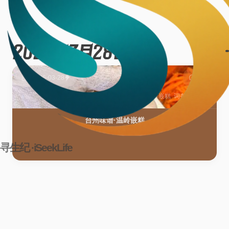
2026年3月28日
1篇
2026-03-28
台州味谱
/
寻味记
台州味谱
台州美食
温岭嵌糕
词条
台州味谱·温岭嵌糕
寻生纪 ·iSeekLife